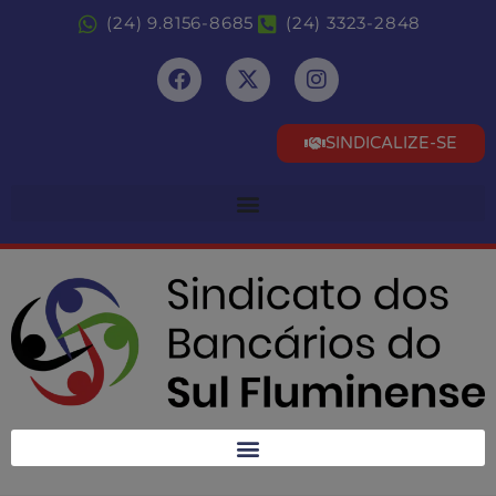
(24) 9.8156-8685
(24) 3323-2848
SINDICALIZE-SE