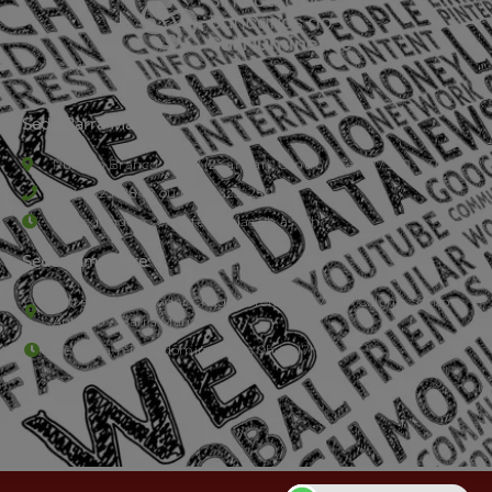
Sede Barra Mansa
Rua Rio Branco, nº107 (2º andar), Centro - Cep: 27.330-030
(24) 3323-2848 ou (24) 3323-2500
De segunda à sexta-feira , das 9h às 17h.
Sede Campestre:
Estrada Governador Chagas Freitas – 3.780 – Colônia Santo
Antônio – Barra Mansa
De terça-feira a domingo, das 9h às 17h