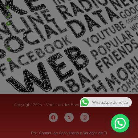
Rua Rio Branco, nº107 (2º andar), Centro - Cep: 27.330-030
(24) 3323-2848 ou (24) 3323-2500
De segunda à sexta-feira , das 9h às 17h.
Sede Campestre:
Estrada Governador Chagas Freitas – 3.780 – Colônia Santo
Antônio – Barra Mansa
De terça-feira a domingo, das 9h às 17h
WhatsApp Jurídico
Copyright 2024 - Sindicato dos Bancários do Sul Fluminense
Por: Conecti-se Consultoria e Serviços de TI