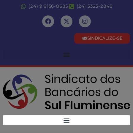
(24) 9.8156-8685
(24) 3323-2848
SINDICALIZE-SE