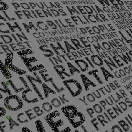
Sede Barra Mansa
Rua Rio Branco, nº107 (2º andar), Centro - Cep: 27.330-030
(24) 3323-2848 ou (24) 3323-2500
De segunda à sexta-feira , das 9h às 17h.
Sede Campestre:
Estrada Governador Chagas Freitas – 3.780 – Colônia Santo
Antônio – Barra Mansa
De terça-feira a domingo, das 9h às 17h