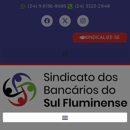
(24) 9.8156-8685
(24) 3323-2848
SINDICALIZE-SE