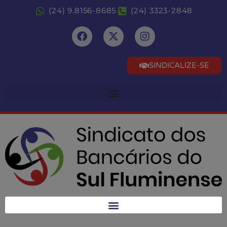
(24) 9.8156-8685
(24) 3323-2848
SINDICALIZE-SE