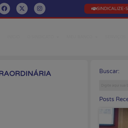
SINDICALIZE-
INÍCIO
O SINDICATO
MEU BANCO
SERVIÇOS
Buscar:
TRAORDINÁRIA
Posts Rece