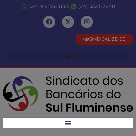
(24) 9.8156-8685
(24) 3323-2848
SINDICALIZE-SE