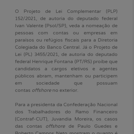
O Projeto de Lei Complementar
(PLP)
, de autoria do deputado federal
152/2021
Ivan Valente (Psol/SP), veda a nomeação de
pessoas com contas ou empresas em
paraísos ou refúgios fiscais para a Diretoria
Colegiada do Banco Central. Já o Projeto de
Lei
, de autoria do deputado
(PL) 3455/2021
federal Henrique Fontana (PT/RS) proíbe que
candidatos a cargos eletivos e agentes
públicos abram, mantenham ou participem
em sociedade que possuam
contas
offshore
no exterior.
Para a presidenta da Confederação Nacional
dos Trabalhadores do Ramo Financeiro
(Contraf-CUT), Juvandia Moreira, os casos
das contas
offshore
de Paulo Guedes e
Roberto Campos Neto mostram o quanto é