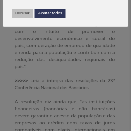
Bancários, ocorrida nos dias 3 e 4 de
setembro, aprovaram uma resolução
Recusar
Aceitar todos
defendendo que “o Sistema Financeiro
Nacional (SFN) do Brasil deve ser organizado
com o intuito de promover o
desenvolvimento econômico e social do
país, com geração de emprego de qualidade
e renda para a população e contribuir com a
redução das desigualdades regionais do
país”.
>>>>>
Leia a íntegra das
resoluções da 23ª
Conferência Nacional dos Bancários
A resolução diz ainda que, “as instituições
financeiras (bancárias e não bancárias)
devem garantir o acesso da população e das
empresas ao crédito com taxas de juros
compatíveis com níveis internacionais em