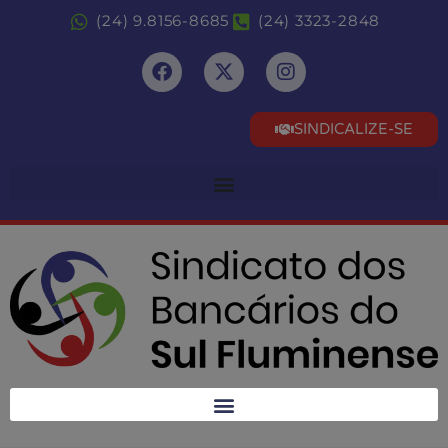
(24) 9.8156-8685
(24) 3323-2848
SINDICALIZE-SE