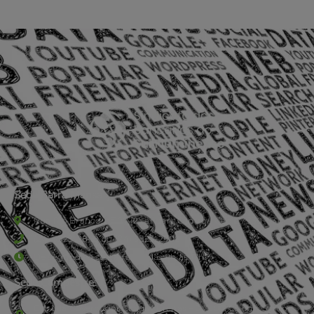
Sede Barra Mansa
Rua Rio Branco, nº107 (2º andar), Centro - Cep: 27.330-030
(24) 3323-2848 ou (24) 3323-2500
De segunda à sexta-feira , das 9h às 17h.
Sede Campestre:
Estrada Governador Chagas Freitas – 3.780 – Colônia Santo