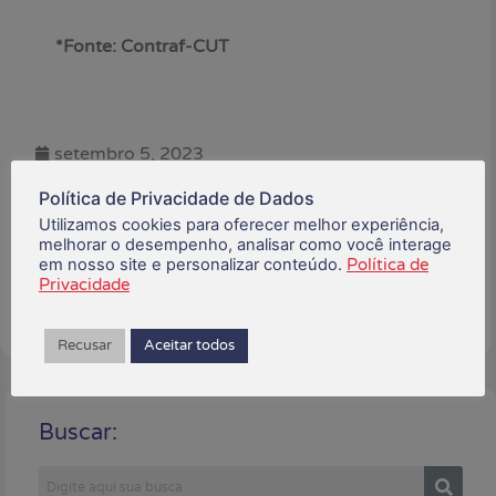
*Fonte: Contraf-CUT
setembro 5, 2023
Política de Privacidade de Dados
Está gostando do conteúdo?
Utilizamos cookies para oferecer melhor experiência,
Compartilhe!
melhorar o desempenho, analisar como você interage
em nosso site e personalizar conteúdo.
Política de
Privacidade
Recusar
Aceitar todos
Buscar: