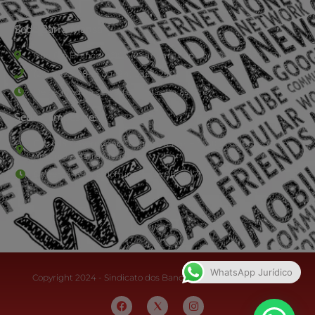
Sede Barra Mansa
Rua Rio Branco, nº107 (2º andar), Centro - Cep: 27.330-030
(24) 3323-2848 ou (24) 3323-2500
De segunda à sexta-feira , das 9h às 17h.
Sede Campestre:
Estrada Governador Chagas Freitas – 3.780 – Colônia Santo
Antônio – Barra Mansa
De terça-feira a domingo, das 9h às 17h
WhatsApp Jurídico
Copyright 2024 - Sindicato dos Bancários do Sul Fluminense