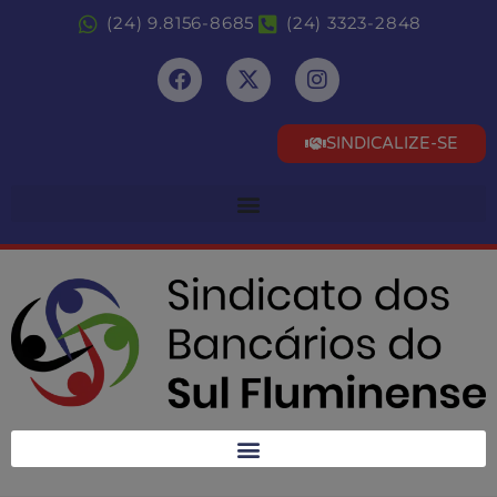
(24) 9.8156-8685
(24) 3323-2848
SINDICALIZE-SE