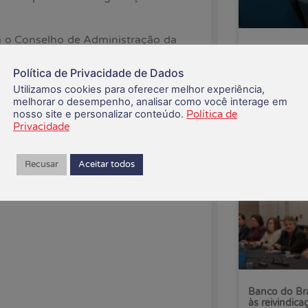
ra o Conselho de Administração da
CEE recusa p
Projeto de Lei é uma vitória para
Saúde Caixa
Política de Privacidade de Dados
Utilizamos cookies para oferecer melhor experiência,
06/08/2026
melhorar o desempenho, analisar como você interage em
nosso site e personalizar conteúdo.
Política de
Privacidade
Recusar
Aceitar todos
Banco do Bra
às reivindica