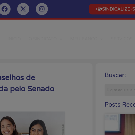
SINDICALIZE-
INÍCIO
O SINDICATO
MEU BANCO
SERVIÇOS
Buscar:
selhos de
ada pelo Senado
Posts Rece