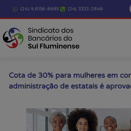
(24) 9.8156-8685
(24) 3323-2848
Cota de 30% para mulheres em con
administração de estatais é aprov