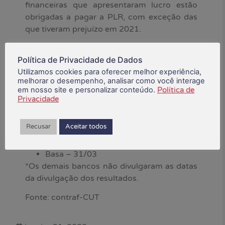
financeiras que apresentaram lucro estão
obrigadas a pagar a PLR, com exceção das
que tiveram prejuízo em 2021.
Confira o calendário de
Política de Privacidade de Dados
divulgação dos balanços
Utilizamos cookies para oferecer melhor experiência,
dos bancos
melhorar o desempenho, analisar como você interage
em nosso site e personalizar conteúdo.
Política de
Privacidade
Santander – 02/02
Bradesco – 08/02
Recusar
Aceitar todos
BB – 14/02
Itaú – 10/02
Basa – 31/03
*Os demais bancos não divulgaram as datas
da divulgação dos resultados.
Fonte: contraf-CUT