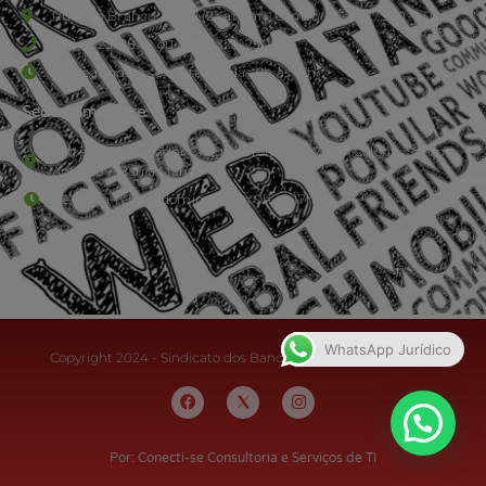
Rua Rio Branco, nº107 (2º andar), Centro - Cep: 27.330-030
(24) 3323-2848 ou (24) 3323-2500
De segunda à sexta-feira , das 9h às 17h.
Sede Campestre:
Estrada Governador Chagas Freitas – 3.780 – Colônia Santo
Antônio – Barra Mansa
De terça-feira a domingo, das 9h às 17h
WhatsApp Jurídico
Copyright 2024 - Sindicato dos Bancários do Sul Fluminense
Por: Conecti-se Consultoria e Serviços de TI