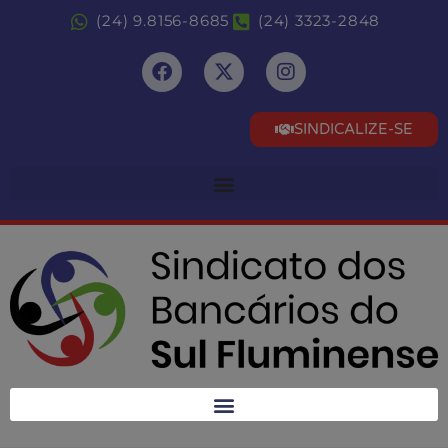
(24) 9.8156-8685
(24) 3323-2848
SINDICALIZE-SE