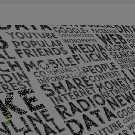
Sede Barra Mansa
Rua Rio Branco, nº107 (2º andar), Centro - Cep: 27.330-030
(24) 3323-2848 ou (24) 3323-2500
De segunda à sexta-feira , das 9h às 17h.
Sede Campestre: