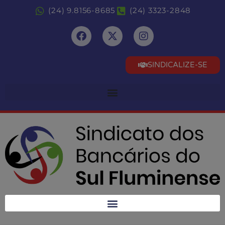
(24) 9.8156-8685
(24) 3323-2848
SINDICALIZE-SE