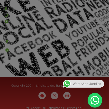
Rua Rio Branco, nº107 (2º andar), Centro - Cep: 27.330-030
(24) 3323-2848 ou (24) 3323-2500
De segunda à sexta-feira , das 9h às 17h.
Sede Campestre:
Estrada Governador Chagas Freitas – 3.780 – Colônia Santo
Antônio – Barra Mansa
De terça-feira a domingo, das 9h às 17h
WhatsApp Jurídico
Copyright 2024 - Sindicato dos Bancários do Sul Fluminense
Por: Conecti-se Consultoria e Serviços de TI