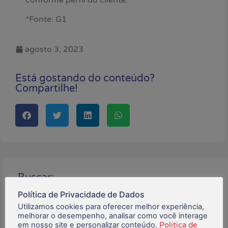
conforme perfil do cliente.
*Fonte: G1
agosto 3, 2023
Está gostando do conteúdo?
Compartilhe!
Buscar:
Política de Privacidade de Dados
Utilizamos cookies para oferecer melhor experiência,
melhorar o desempenho, analisar como você interage
em nosso site e personalizar conteúdo.
Política de
Posts Recentes: