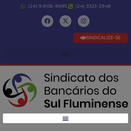
(24) 9.8156-8685
(24) 3323-2848
SINDICALIZE-SE