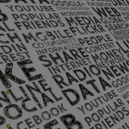
Sede Barra Mansa
Rua Rio Branco, nº107 (2º andar), Centro - Cep: 27.330-030
(24) 3323-2848 ou (24) 3323-2500
De segunda à sexta-feira , das 9h às 17h.
Sede Campestre:
Estrada Governador Chagas Freitas – 3.780 – Colônia Santo
Antônio – Barra Mansa
De terça-feira a domingo, das 9h às 17h