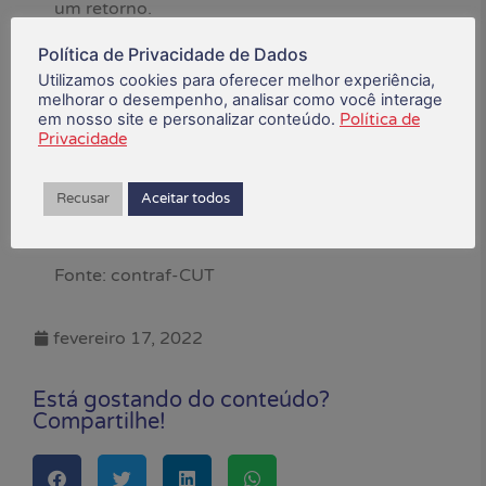
um retorno.
PDV
Política de Privacidade de Dados
Utilizamos cookies para oferecer melhor experiência,
melhorar o desempenho, analisar como você interage
O Itaú anunciou nesta quinta-feira (17) a
em nosso site e personalizar conteúdo.
Política de
abertura de Programa de Desligamento
Privacidade
Voluntário (PDV). Nos próximos dias, o
banco divulgará as regras de elegibilidade ao
Recusar
Aceitar todos
PDV e o que é oferecido aos trabalhadores
que aderirem ao programa
Fonte: contraf-CUT
fevereiro 17, 2022
Está gostando do conteúdo?
Compartilhe!