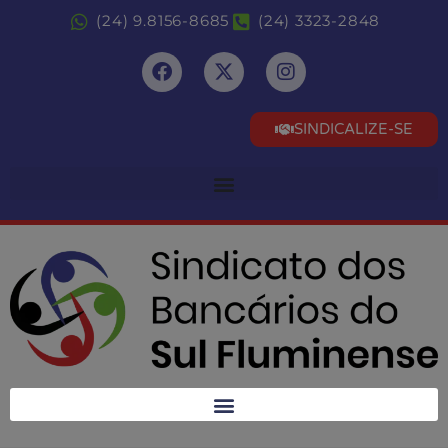
(24) 9.8156-8685
(24) 3323-2848
SINDICALIZE-SE