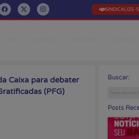
SINDICALIZE-
INÍCIO
O SINDICATO
MEU BANCO
SERVIÇOS
Buscar:
da Caixa para debater
ratificadas (PFG)
Posts Rece