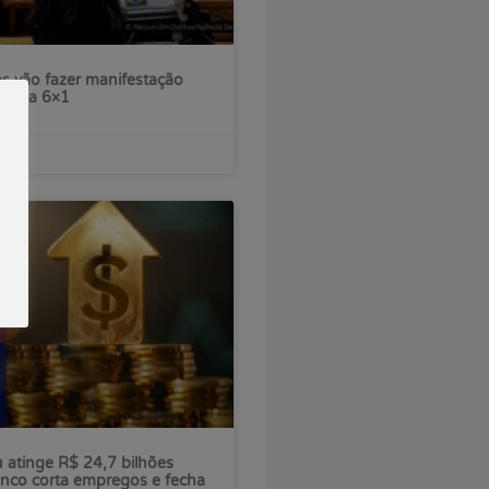
s vão fazer manifestação
escala 6×1
ú atinge R$ 24,7 bilhões
nco corta empregos e fecha