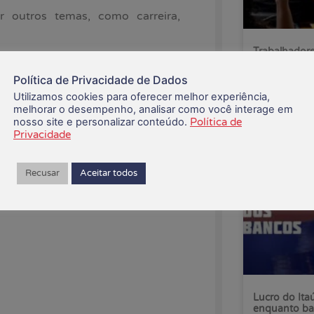
 outros temas, como carreira,
Trabalhadore
ue mais temos”, completou a
pelo fim da 
Política de Privacidade de Dados
Utilizamos cookies para oferecer melhor experiência,
07/08/2026
melhorar o desempenho, analisar como você interage em
nosso site e personalizar conteúdo.
Política de
Privacidade
Recusar
Aceitar todos
Lucro do Ita
enquanto ba