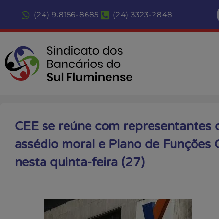
(24) 9.8156-8685
(24) 3323-2848
CEE se reúne com representantes 
assédio moral e Plano de Funções G
nesta quinta-feira (27)