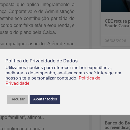
oposta que aplica integralmente a
nça Corporativa e de Administração
stabelece contribuição paritária do
CEE recusa p
cordo com faixa etária e/ou renda, e
Saúde Caixa
usteio do plano pela Caixa.
06/08/2026
ob qualquer aspecto. Além de não
no Acordo Coletivo de Trabalho e a
gresso Nacional. Nós enfatizamos a
Política de Privacidade de Dados
postas decentes aos colegas, mas a
Utilizamos cookies para oferecer melhor experiência,
destacou a coordenadora do GT e da
melhorar o desempenho, analisar como você interage em
nosso site e personalizar conteúdo.
Política de
bém é secretária da Cultura da
Privacidade
anceiro (Contraf-CUT).
ões seja marcada o quanto antes.
Recusar
Aceitar todos
nico objetivo é construir um modelo
ismo e pacto intergeracional, com
o familiar”, afirmou.
Banco do Bra
às reivindica
a confirmar a reunião.