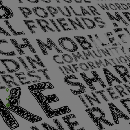
Sede Barra Mansa
Rua Rio Branco, nº107 (2º andar), Centro - Cep: 27.330-030
(24) 3323-2848 ou (24) 3323-2500
De segunda à sexta-feira , das 9h às 17h.