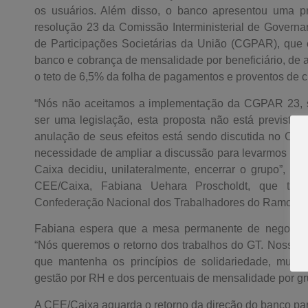
os usuários. Além disso, o banco apresentou uma pr
resolução 23 da Comissão Interministerial de Governa
de Participações Societárias da União (CGPAR), que e
banco e cobrança de mensalidade por beneficiário, de a
o teto de 6,5% da folha de pagamentos e proventos de c
“Nós não aceitamos a implementação da CGPAR 23, s
ser uma legislação, esta proposta não está prevista 
anulação de seus efeitos está sendo discutida no Con
necessidade de ampliar a discussão para levarmos pro
Caixa decidiu, unilateralmente, encerrar o grupo”, 
CEE/Caixa, Fabiana Uehara Proscholdt, que tam
Confederação Nacional dos Trabalhadores do Ramo Fin
Fabiana espera que a mesa permanente de negociaç
“Nós queremos o retorno dos trabalhos do GT. Nosso ú
que mantenha os princípios de solidariedade, mutual
gestão por RH e dos percentuais de mensalidade por grup
A CEE/Caixa aguarda o retorno da direção do banco par