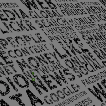
Sede Campestre:
Estrada Governador Chagas Freitas – 3.780 – C
De terça-feira a domingo, das 9h às 17h