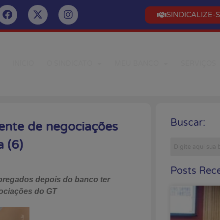
SINDICALIZE-
INÍCIO
O SINDICATO
MEU BANCO
SERVIÇOS
Buscar:
ente de negociações
 (6)
Posts Rece
mpregados depois do banco ter
gociações do GT