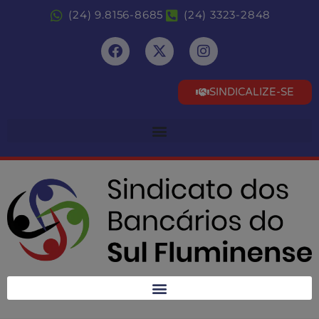
(24) 9.8156-8685
(24) 3323-2848
SINDICALIZE-SE