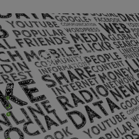
Sede Barra Mansa
Rua Rio Branco, nº107 (2º andar), Centro - Cep: 27.330-030
(24) 3323-2848 ou (24) 3323-2500
De segunda à sexta-feira , das 9h às 17h.
Sede Campestre:
Estrada Governador Chagas Freitas – 3.780 – Colônia Santo