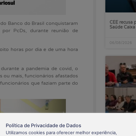
CEE recusa p
s do Banco do Brasil conquistaram
Saúde Caixa
s por PcDs, durante reunião de
06/08/2026
oito horas por dia e de uma hora
durante a pandemia de covid, o
s ou mais, funcionários afastados
e funcionários que faziam parte do
Política de Privacidade de Dados
Banco do Bra
Utilizamos cookies para oferecer melhor experiência,
às reivindica