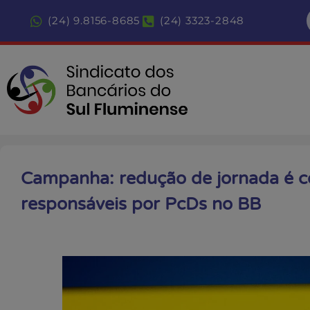
(24) 9.8156-8685
(24) 3323-2848
Campanha: redução de jornada é c
responsáveis por PcDs no BB