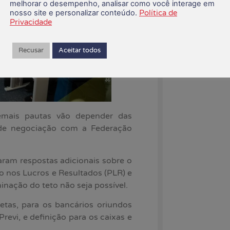
melhorar o desempenho, analisar como você interage em
nosso site e personalizar conteúdo.
Política de
Privacidade
05/08/2026
Recusar
Aceitar todos
mais pautas vão depender das
 de negociação com a Federação
ram respostas adicionais sobre o
ão nos Lucros e Resultados (PLR) e
minação do teto não seja possível.
tas, para os bancários oriundos
revi, e definição para os caixas e