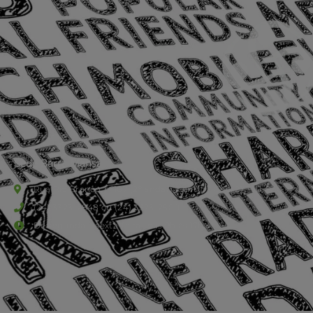
Sede Barra Mansa
Rua Rio Branco, nº107 (2º andar), Centro - Cep: 27.330-030
(24) 3323-2848 ou (24) 3323-2500
De segunda à sexta-feira , das 9h às 17h.