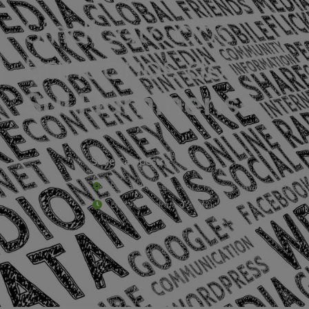
Sede Campestre:
Estrada Governador Chagas Freitas – 3.780 – C
De terça-feira a domingo, das 9h às 17h