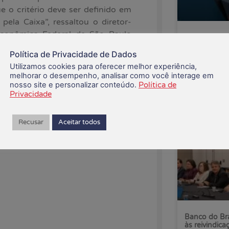
e o critério deve ser definido em
pela Caixa”, ressaltou o diretor-
Econômica Federal de São Paulo
CEE recusa p
Saúde Caixa
Política de Privacidade de Dados
o da promoção por mérito, e este
Utilizamos cookies para oferecer melhor experiência,
06/08/2026
melhorar o desempenho, analisar como você interage em
mportantes para serem debatidas”.
nosso site e personalizar conteúdo.
Política de
Privacidade
Recusar
Aceitar todos
Banco do Bra
às reivindica