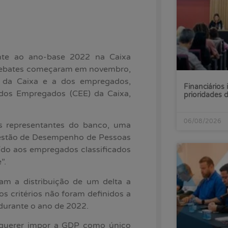
ente ao ano-base 2022 na Caixa
 debates começaram em novembro,
 da Caixa e a dos empregados,
Financiários 
dos Empregados (CEE) da Caixa,
prioridades
06/08/2026
s representantes do banco, uma
Gestão de Desempenho de Pessoas
buído aos empregados classificados
”.
m a distribuição de um delta a
s critérios não foram definidos a
durante o ano de 2022.
e querer impor a GDP como único