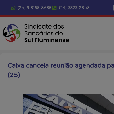
(24) 9.8156-8685
(24) 3323-2848
Caixa cancela reunião agendada pa
(25)