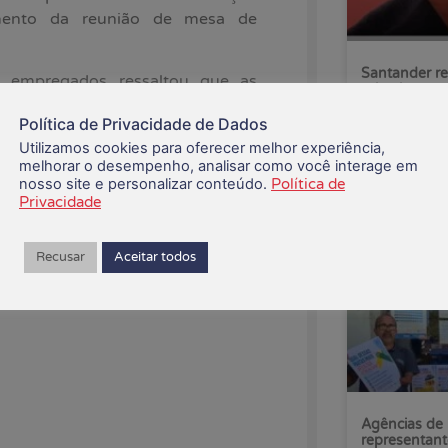
damento da reunião de mesa de
Santander re
os empregados ressaltou que as
primeiro sem
templavam os interesses dos
Política de Privacidade de Dados
de direitos.
05/08/2026
Utilizamos cookies para oferecer melhor experiência,
melhorar o desempenho, analisar como você interage em
s negociações, desde que sejam
nosso site e personalizar conteúdo.
Política de
”, disse a diretora executiva da
Privacidade
amo Financeiro (Contraf-CUT) e
s (CEE) da Caixa, Eliana Brasil.
Recusar
Aceitar todos
divulgará a data.
Agências de 
representant