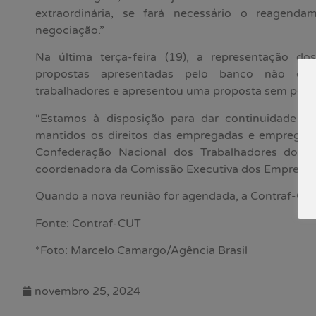
extraordinária, se fará necessário o reagen
negociação.”
Na última terça-feira (19), a representação d
propostas apresentadas pelo banco não con
trabalhadores e apresentou uma proposta sem perda 
“Estamos à disposição para dar continuidade à
mantidos os direitos das empregadas e empregados
Confederação Nacional dos Trabalhadores do R
coordenadora da Comissão Executiva dos Empregado
Quando a nova reunião for agendada, a Contraf-CUT 
Fonte: Contraf-CUT
*Foto: Marcelo Camargo/Agência Brasil
novembro 25, 2024