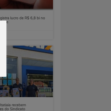
gistra lucro de R$ 6,8 bi no
estre
Itatiaia recebem
es do Sindicato