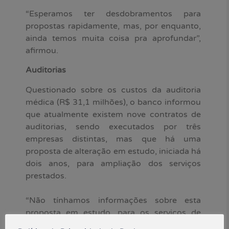
“Esperamos ter desdobramentos para
propostas rapidamente, mas, por enquanto,
ainda temos muita coisa pra aprofundar”,
afirmou.
Auditorias
Questionado sobre os custos da auditoria
médica (R$ 31,1 milhões), o banco informou
que atualmente existem nove contratos de
auditorias, sendo executados por três
empresas distintas, mas que há uma
proposta de alteração em estudo, iniciada há
dois anos, para ampliação dos serviços
prestados.
“Não tínhamos informações sobre esta
proposta em estudo, para os serviços de
auditoria. Vamos buscar mais informações