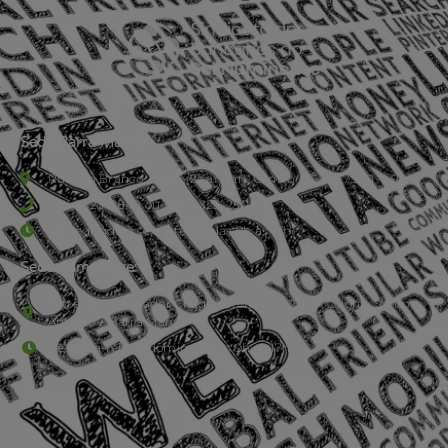
Sede Barra Mansa
Rua Rio Branco, nº107 (2º andar), Centro - Cep: 27.330-030
(24) 3323-2848 ou (24) 3323-2500
De segunda à sexta-feira , das 9h às 17h.
Sede Campestre:
Estrada Governador Chagas Freitas – 3.780 – Colônia Santo
Antônio – Barra Mansa
De terça-feira a domingo, das 9h às 17h