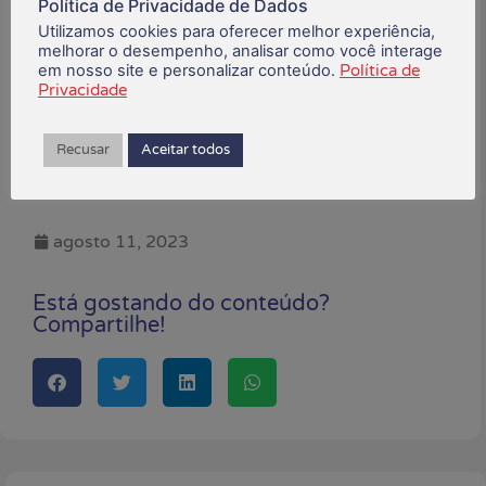
Política de Privacidade de Dados
para nos aprofundar no assunto”, disse a
Utilizamos cookies para oferecer melhor experiência,
coordenadora da CEE.
melhorar o desempenho, analisar como você interage
em nosso site e personalizar conteúdo.
Política de
A próxima reunião do GT Saúde Caixa está
Privacidade
marcada para terça-feira (15). A reunião será
presencial, em Brasília.
Recusar
Aceitar todos
*Fonte: Contraf-CUT
agosto 11, 2023
Está gostando do conteúdo?
Compartilhe!