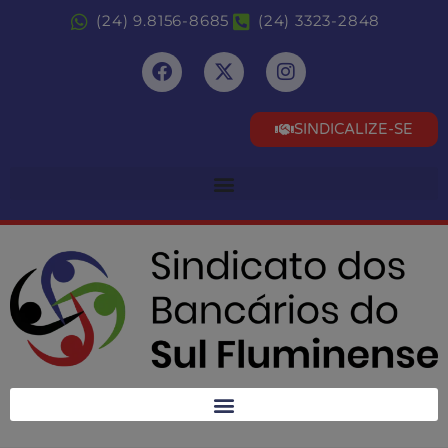
(24) 9.8156-8685
(24) 3323-2848
SINDICALIZE-SE