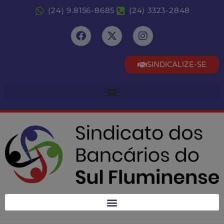
(24) 9.8156-8685
(24) 3323-2848
SINDICALIZE-SE