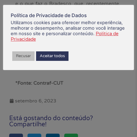
e o que faz o Bradesco, que, recentemente,
divulgou comunicado aos gestores
Política de Privacidade de Dados
afirmando não poder ser imposta qualquer
Utilizamos cookies para oferecer melhor experiência,
restrição ao acesso ao que chamou de
melhorar o desempenho, analisar como você interage
atendimento convencional, ou seja, aos
em nosso site e personalizar conteúdo.
Política de
Privacidade
caixas humanos.
“O banco ficou de reforçar a orientação”,
Recusar
Aceitar todos
disse Leuver.
*Fonte: Contraf-CUT
setembro 6, 2023
Está gostando do conteúdo?
Compartilhe!