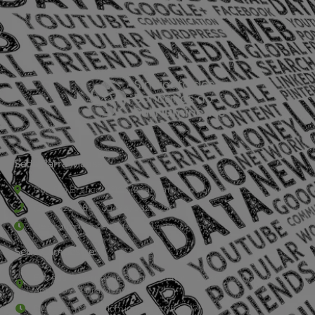
Sede Barra Mansa
Rua Rio Branco, nº107 (2º andar), Centro - Cep: 27.330-030
(24) 3323-2848 ou (24) 3323-2500
De segunda à sexta-feira , das 9h às 17h.
Sede Campestre:
Estrada Governador Chagas Freitas – 3.780 – Colônia Santo
Antônio – Barra Mansa
De terça-feira a domingo, das 9h às 17h