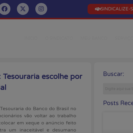
SINDICALIZE-
INÍCIO
O SINDICATO
MEU BANCO
SERVIÇ
Buscar:
 Tesouraria escolhe por
al
Posts Rece
 Tesouraria do Banco do Brasil no
cionários vão voltar ao trabalho
 colocar em xeque o anúncio feito
stra um inaceitável e desumano