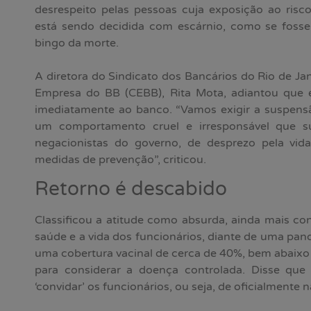
desrespeito pelas pessoas cuja exposição ao risc
está sendo decidida com escárnio, como se fosse
bingo da morte.
A diretora do Sindicato dos Bancários do Rio de Ja
Empresa do BB (CEBB), Rita Mota, adiantou que e
imediatamente ao banco. “Vamos exigir a suspensão
um comportamento cruel e irresponsável que s
negacionistas do governo, de desprezo pela vid
medidas de prevenção”, criticou.
Retorno é descabido
Classificou a atitude como absurda, ainda mais co
saúde e a vida dos funcionários, diante de uma pan
uma cobertura vacinal de cerca de 40%, bem abaixo 
para considerar a doença controlada. Disse q
‘convidar’ os funcionários, ou seja, de oficialmente 