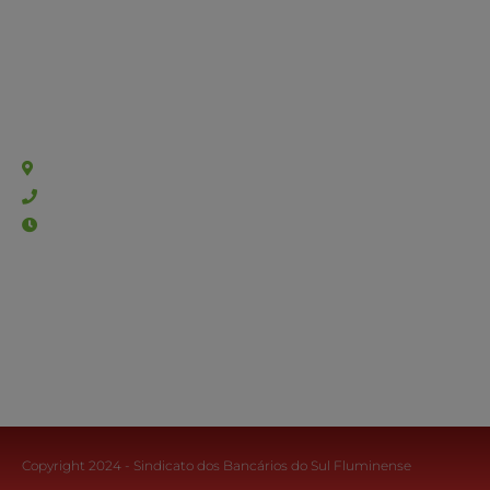
Sede Barra Mansa
Rua Rio Branco, nº107 (2º andar), Centro - Cep: 27.330-030
(24) 3323-2848 ou (24) 3323-2500
De segunda à sexta-feira , das 9h às 17h.
Copyright 2024 - Sindicato dos Bancários do Sul Fluminense