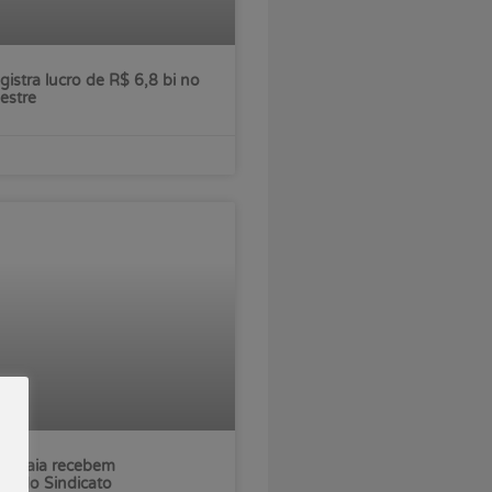
gistra lucro de R$ 6,8 bi no
estre
Itatiaia recebem
es do Sindicato