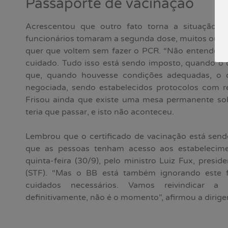
Passaporte de vacinação
Acrescentou que outro fato torna a situação 
funcionários tomaram a segunda dose, muitos outro
quer que voltem sem fazer o PCR. “Não entendemos
cuidado. Tudo isso está sendo imposto, quando o 
que, quando houvesse condições adequadas, o q
negociada, sendo estabelecidos protocolos com re
Frisou ainda que existe uma mesa permanente so
teria que passar, e isto não aconteceu.
Lembrou que o certificado de vacinação está sendo
que as pessoas tenham acesso aos estabelecime
quinta-feira (30/9), pelo ministro Luiz Fux, presi
(STF). “Mas o BB está também ignorando este f
cuidados necessários. Vamos reivindicar a
definitivamente, não é o momento”, afirmou a dirige