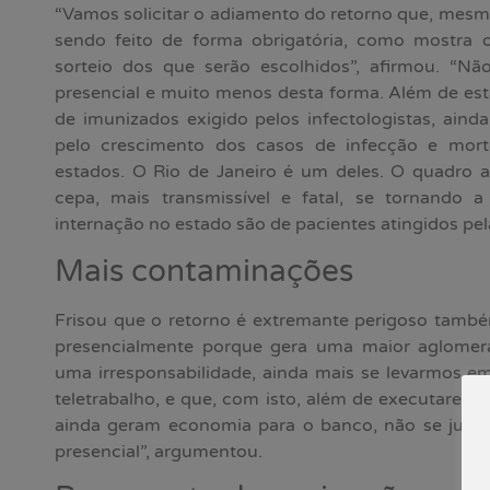
“Vamos solicitar o adiamento do retorno que, mesmo
sendo feito de forma obrigatória, como mostra 
sorteio dos que serão escolhidos”, afirmou. “N
presencial e muito menos desta forma. Além de es
de imunizados exigido pelos infectologistas, ain
pelo crescimento dos casos de infecção e morte
estados. O Rio de Janeiro é um deles. O quadro a
cepa, mais transmissível e fatal, se tornando
internação no estado são de pacientes atingidos pela 
Mais contaminações
Frisou que o retorno é extremante perigoso també
presencialmente porque gera uma maior aglomera
uma irresponsabilidade, ainda mais se levarmos e
teletrabalho, e que, com isto, além de executarem
ainda geram economia para o banco, não se justif
presencial”, argumentou.