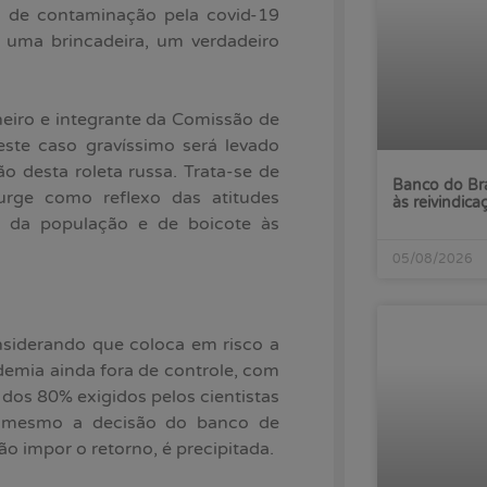
o de contaminação pela covid-19
 uma brincadeira, um verdadeiro
neiro e integrante da Comissão de
ste caso gravíssimo será levado
 desta roleta russa. Trata-se de
Banco do Bra
urge como reflexo das atitudes
às reivindica
a da população e de boicote às
05/08/2026
nsiderando que coloca em risco a
demia ainda fora de controle, com
dos 80% exigidos pelos cientistas
ue mesmo a decisão do banco de
não impor o retorno, é precipitada.