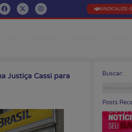
SINDICALIZE-
INÍCIO
O SINDICATO
MEU BANCO
SERVIÇOS
Buscar:
a Justiça Cassi para
Posts Rece