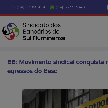
(24) 9.8156-8685
(24) 3323-2848
BB: Movimento sindical conquista n
egressos do Besc