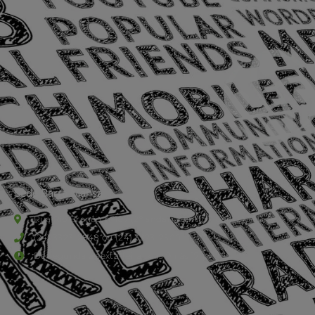
Sede Barra Mansa
Rua Rio Branco, nº107 (2º andar), Centro - Cep: 27.330-030
(24) 3323-2848 ou (24) 3323-2500
De segunda à sexta-feira , das 9h às 17h.