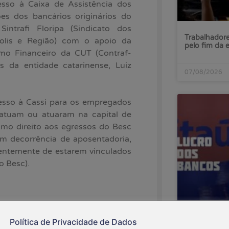
esso à Caixa de Assistência dos
es dos bancários originários do
intrafi Floripa (Sindicato dos
Trabalhadore
polis e Região) com o apoio da
pelo fim da 
mo Financeiro da CUT (Contraf-
s da entidade catarinense, Luiz
07/08/2026
esso à Cassi para os empregados
 atuam ou atuaram na capital de
mo direito aos egressos do Besc
m decorrência de aposentadoria,
ntemente de estarem vinculados
o Besc).
s a partir do trânsito em julgado
Lucro do Ita
ar o acesso ao Plano da Cassi para
Política de Privacidade de Dados
enquanto ba