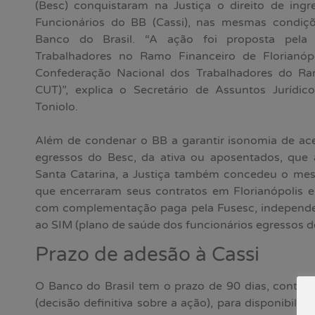
(Besc) conquistaram na Justiça o direito de ingr
Funcionários do BB (Cassi), nas mesmas condiçõ
Banco do Brasil. “A ação foi proposta pela S
Trabalhadores no Ramo Financeiro de Florianó
Confederação Nacional dos Trabalhadores do Ra
CUT)”, explica o Secretário de Assuntos Jurídico
Toniolo.
Além de condenar o BB a garantir isonomia de ac
egressos do Besc, da ativa ou aposentados, que
Santa Catarina, a Justiça também concedeu o mes
que encerraram seus contratos em Florianópolis e
com complementação paga pela Fusesc, independe
ao SIM (plano de saúde dos funcionários egressos d
Prazo de adesão à Cassi
O Banco do Brasil tem o prazo de 90 dias, contado
(decisão definitiva sobre a ação), para disponibiliz