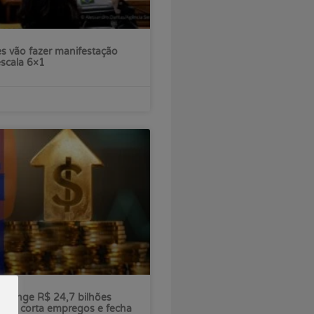
s vão fazer manifestação
escala 6×1
ú atinge R$ 24,7 bilhões
nco corta empregos e fecha