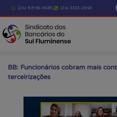
(24) 9.8156-8685
(24) 3323-2848
BB: Funcionários cobram mais cont
terceirizações