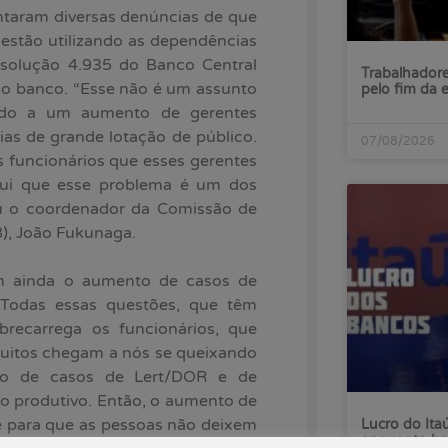
ntaram diversas denúncias de que
estão utilizando as dependências
solução 4.935 do Banco Central
Trabalhadore
o banco. “Esse não é um assunto
pelo fim da 
ndo a um aumento de gerentes
ias de grande lotação de público.
07/08/2026
 funcionários que esses gerentes
qui que esse problema é um dos
iou o coordenador da Comissão de
), João Fukunaga.
am ainda o aumento de casos de
“Todas essas questões, que têm
brecarrega os funcionários, que
uitos chegam a nós se queixando
to de casos de Lert/DOR e de
o produtivo. Então, o aumento de
 e para que as pessoas não deixem
Lucro do Ita
enquanto ba