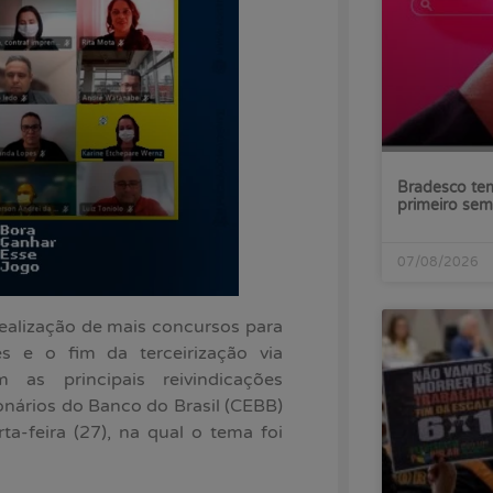
Bradesco tem
primeiro sem
07/08/2026
ealização de mais concursos para
s e o fim da terceirização via
 as principais reivindicações
nários do Banco do Brasil (CEBB)
-feira (27), na qual o tema foi