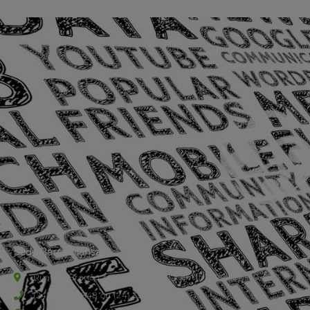
Sede Barra Mansa
Rua Rio Branco, nº107 (2º andar), Centro - Cep: 27.330-030
(24) 3323-2848 ou (24) 3323-2500