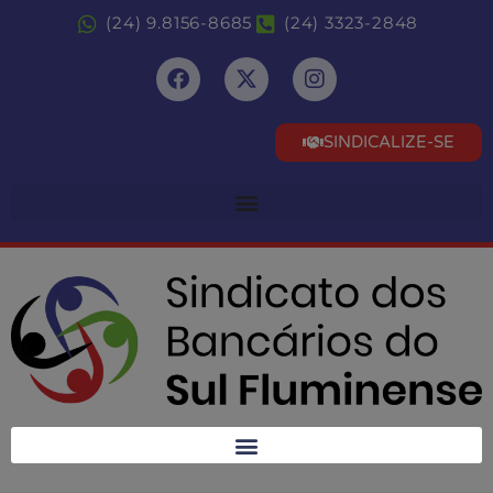
(24) 9.8156-8685
(24) 3323-2848
SINDICALIZE-SE