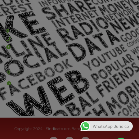
Sede Barra Mansa
Rua Rio Branco, nº107 (2º andar), Centro - Cep: 27.330-030
(24) 3323-2848 ou (24) 3323-2500
De segunda à sexta-feira , das 9h às 17h.
Sede Campestre:
Estrada Governador Chagas Freitas – 3.780 – Colônia Santo
Antônio – Barra Mansa
De terça-feira a domingo, das 9h às 17h
WhatsApp Jurídico
Copyright 2024 - Sindicato dos Bancários do Sul Fluminense