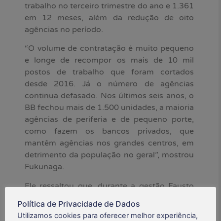
trabalho no terceiro trimestre do ano e 1.361
em 12 meses, além da redução de oito
agências no período.
“O volume de contratação é muito pequeno
e longe de recompor os mais de 10 mil
postos de trabalho que foram cortados
desde 2016. Já o número de agências
continua defasado. Nos últimos seis anos, o
BB fechou mais de 1.500 unidades, a maioria
agências de periferia e de pequeno porte,
como fazem os bancos privados, que
mantêm agências nos grandes centros, em
detrimento da população no geral”, mostrou
Fukunaga.
Ele ressaltou que, durante a gestão Fausto
Ribeiro, atual presidente do BB, e de Carlos
Política de Privacidade de Dados
Motta, vice-presidente de Negócios de
Utilizamos cookies para oferecer melhor experiência,