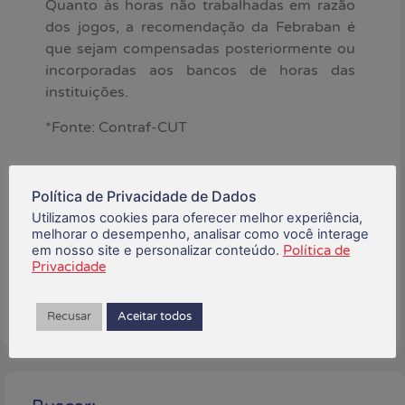
Quanto às horas não trabalhadas em razão
dos jogos, a recomendação da Febraban é
que sejam compensadas posteriormente ou
incorporadas aos bancos de horas das
instituições.
*Fonte: Contraf-CUT
junho 12, 2026
Política de Privacidade de Dados
Utilizamos cookies para oferecer melhor experiência,
Está gostando do conteúdo?
melhorar o desempenho, analisar como você interage
Compartilhe!
em nosso site e personalizar conteúdo.
Política de
Privacidade
Recusar
Aceitar todos