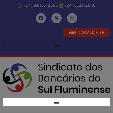
(24) 9.8156-8685
(24) 3323-2848
SINDICALIZE-SE