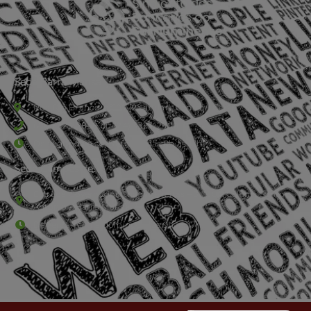
Sede Barra Mansa
Rua Rio Branco, nº107 (2º andar), Centro - Cep: 27.330-030
(24) 3323-2848 ou (24) 3323-2500
De segunda à sexta-feira , das 9h às 17h.
Sede Campestre:
Estrada Governador Chagas Freitas – 3.780 – Colônia Santo
Antônio – Barra Mansa
De terça-feira a domingo, das 9h às 17h