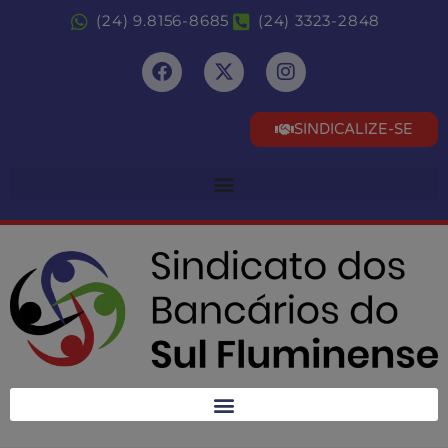
(24) 9.8156-8685
(24) 3323-2848
SINDICALIZE-SE