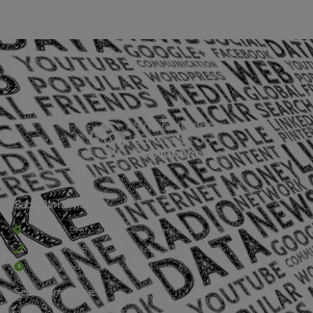
Sede Barra Mansa
Rua Rio Branco, nº107 (2º andar), Centro - Cep: 27.330-030
(24) 3323-2848 ou (24) 3323-2500
De segunda à sexta-feira , das 9h às 17h.
Sede Campestre: