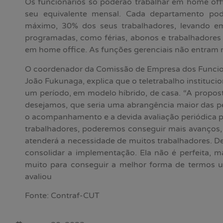
Os funcionários só poderão trabalhar em home off
seu equivalente mensal. Cada departamento pode
máximo, 30% dos seus trabalhadores, levando em
programadas, como férias, abonos e trabalhadores 
em home office. As funções gerenciais não entram 
O coordenador da Comissão de Empresa dos Funcion
João Fukunaga, explica que o teletrabalho institucio
um período, em modelo híbrido, de casa. “A propo
desejamos, que seria uma abrangência maior das 
o acompanhamento e a devida avaliação periódica p
trabalhadores, poderemos conseguir mais avanços,
atenderá a necessidade de muitos trabalhadores. D
consolidar a implementação. Ela não é perfeita,
muito para conseguir a melhor forma de termos um
avaliou
Fonte: Contraf-CUT