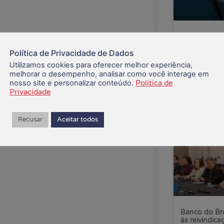
CEE recusa p
Saúde Caixa
Política de Privacidade de Dados
Utilizamos cookies para oferecer melhor experiência,
06/08/2026
melhorar o desempenho, analisar como você interage em
nosso site e personalizar conteúdo.
Política de
Privacidade
Recusar
Aceitar todos
Banco do Bra
às reivindica