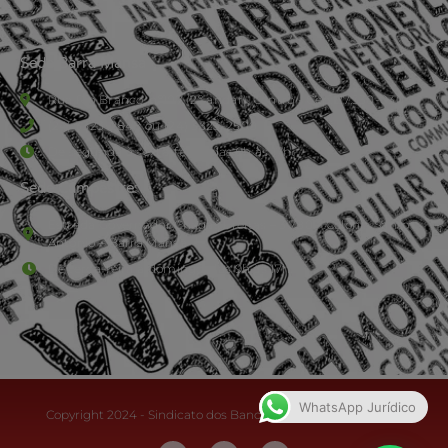
Sede Barra Mansa
Rua Rio Branco, nº107 (2º andar), Centro - Cep: 27.330-030
(24) 3323-2848 ou (24) 3323-2500
De segunda à sexta-feira , das 9h às 17h.
Sede Campestre:
Estrada Governador Chagas Freitas – 3.780 – Colônia Santo
Antônio – Barra Mansa
De terça-feira a domingo, das 9h às 17h
WhatsApp Jurídico
Copyright 2024 - Sindicato dos Bancários do Sul Fluminense