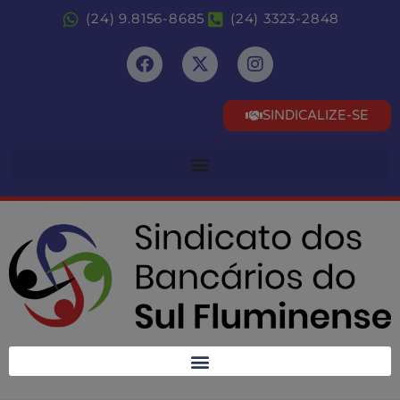
(24) 9.8156-8685
(24) 3323-2848
SINDICALIZE-SE