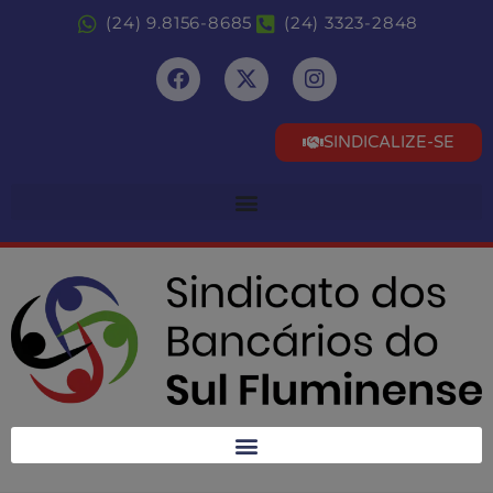
(24) 9.8156-8685
(24) 3323-2848
SINDICALIZE-SE