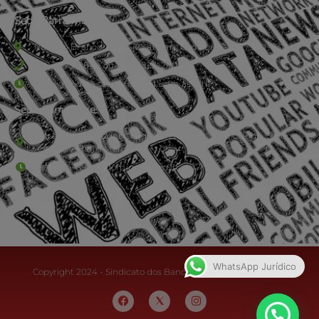
Sede Barra Mansa
Rua Rio Branco, nº107 (2º andar), Centro - Cep: 27.330-030
(24) 3323-2848 ou (24) 3323-2500
De segunda à sexta-feira , das 9h às 17h.
Sede Campestre:
Estrada Governador Chagas Freitas – 3.780 – Colônia Santo
Antônio – Barra Mansa
De terça-feira a domingo, das 9h às 17h
WhatsApp Jurídico
Copyright 2024 - Sindicato dos Bancários do Sul Fluminense