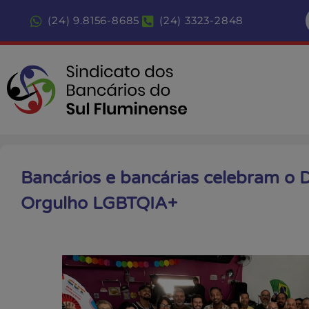
(24) 9.8156-8685
(24) 3323-2848
Bancários e bancárias celebram o D
Orgulho LGBTQIA+