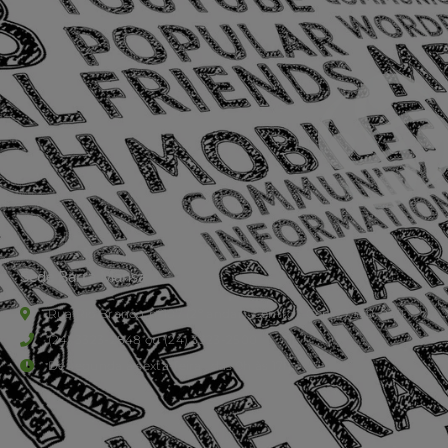
Sede Barra Mansa
Rua Rio Branco, nº107 (2º andar), Centro - Cep: 27.330-030
(24) 3323-2848 ou (24) 3323-2500
De segunda à sexta-feira , das 9h às 17h.