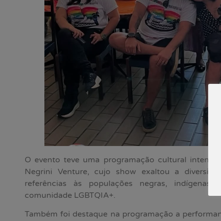
O evento teve uma programação cultural intensa
Negrini Venture, cujo show exaltou a diversida
referências às populações negras, indígenas,
comunidade LGBTQIA+.
Também foi destaque na programação a performa