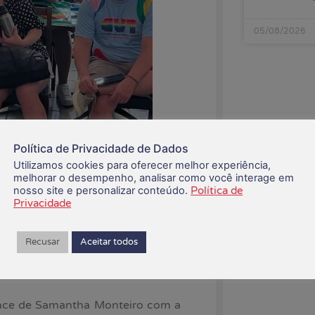
05/08/2026
Política de Privacidade de Dados
Utilizamos cookies para oferecer melhor experiência,
melhorar o desempenho, analisar como você interage em
nosso site e personalizar conteúdo.
Política de
Privacidade
 e contou com a participação de
Recusar
Aceitar todos
de do povo brasileiro, reunindo
 ciganas, caboclas, pardas e à
nce de Samantha Monteiro com a