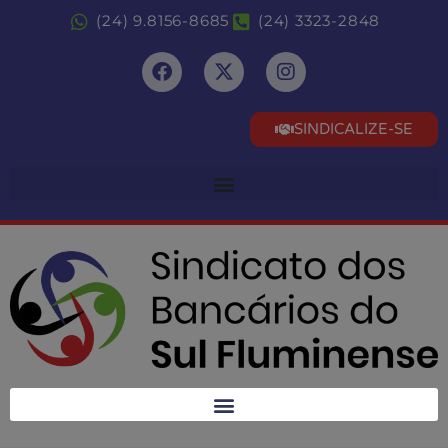
(24) 9.8156-8685
(24) 3323-2848
SINDICALIZE-SE