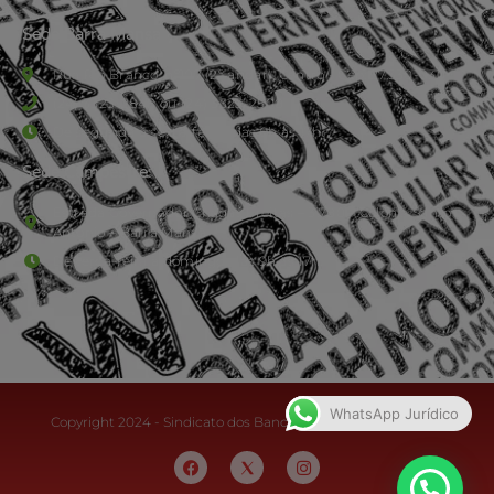
Sede Barra Mansa
Rua Rio Branco, nº107 (2º andar), Centro - Cep: 27.330-030
(24) 3323-2848 ou (24) 3323-2500
De segunda à sexta-feira , das 9h às 17h.
Sede Campestre:
Estrada Governador Chagas Freitas – 3.780 – Colônia Santo
Antônio – Barra Mansa
De terça-feira a domingo, das 9h às 17h
WhatsApp Jurídico
Copyright 2024 - Sindicato dos Bancários do Sul Fluminense