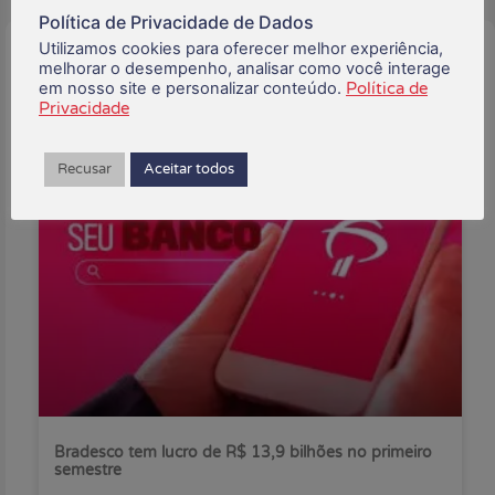
Política de Privacidade de Dados
Utilizamos cookies para oferecer melhor experiência,
Buscar:
melhorar o desempenho, analisar como você interage
em nosso site e personalizar conteúdo.
Política de
Privacidade
Posts Recentes:
Recusar
Aceitar todos
Bradesco tem lucro de R$ 13,9 bilhões no primeiro
semestre