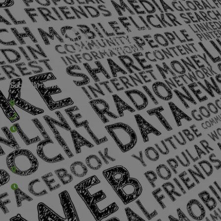
Sede Barra Mansa
Rua Rio Branco, nº107 (2º andar), Centro - Cep: 27.330-030
(24) 3323-2848 ou (24) 3323-2500
De segunda à sexta-feira , das 9h às 17h.
Sede Campestre:
Estrada Governador Chagas Freitas – 3.780 – Colônia Santo
Antônio – Barra Mansa
De terça-feira a domingo, das 9h às 17h