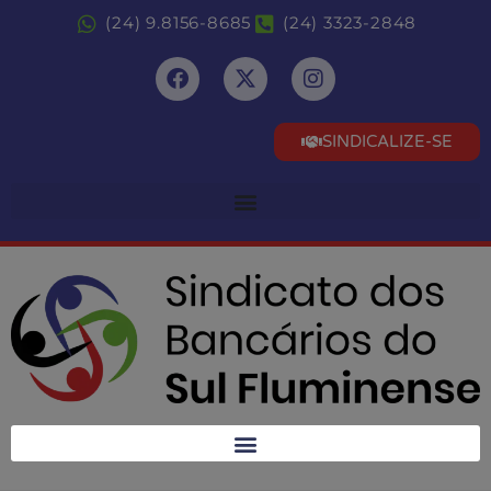
(24) 9.8156-8685
(24) 3323-2848
SINDICALIZE-SE