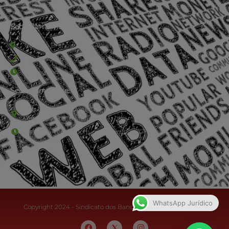
Sede Barra Mansa
Rua Rio Branco, nº107 (2º andar), Centro - Cep: 27.330-030
(24) 3323-2848 ou (24) 3323-2500
De segunda à sexta-feira , das 9h às 17h.
Sede Campestre:
Estrada Governador Chagas Freitas – 3.780 – Colônia Santo
Antônio – Barra Mansa
De terça-feira a domingo, das 9h às 17h
WhatsApp Jurídico
Copyright 2024 - Sindicato dos Bancários do Sul Fluminense