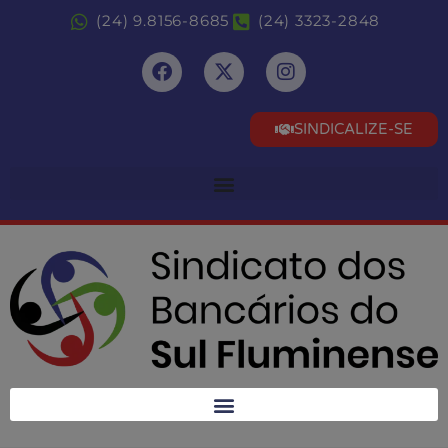
(24) 9.8156-8685
(24) 3323-2848
SINDICALIZE-SE