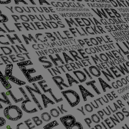
Sede Barra Mansa
Rua Rio Branco, nº107 (2º andar), Centro - Cep: 27.330-030
(24) 3323-2848 ou (24) 3323-2500
De segunda à sexta-feira , das 9h às 17h.
Sede Campestre:
Estrada Governador Chagas Freitas – 3.780 – Colônia Santo
Antônio – Barra Mansa
De terça-feira a domingo, das 9h às 17h