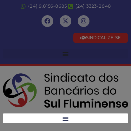
(24) 9.8156-8685
(24) 3323-2848
SINDICALIZE-SE