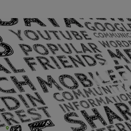
Sede Barra Mansa
Rua Rio Branco, nº107 (2º andar), Centro - Cep: 27.330-030