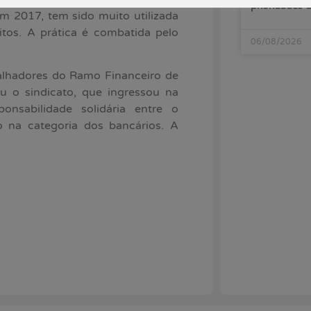
prioridades
 em 2017, tem sido muito utilizada
itos. A prática é combatida pelo
06/08/2026
balhadores do Ramo Financeiro de
u o sindicato, que ingressou na
onsabilidade solidária entre o
 na categoria dos bancários. A