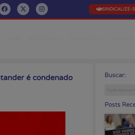
SINDICALIZE-
INÍCIO
O SINDICATO
MEU BANCO
SERVIÇOS
Buscar:
antander é condenado
Posts Rece