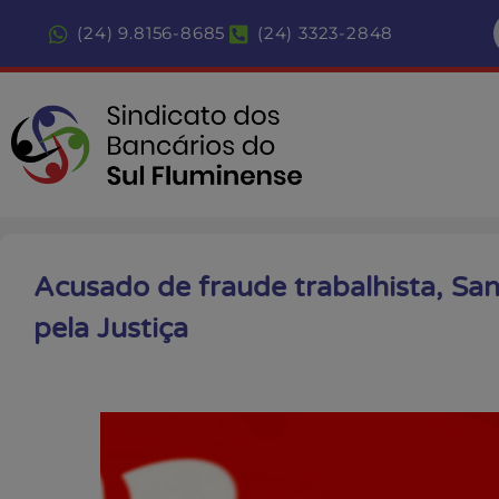
(24) 9.8156-8685
(24) 3323-2848
Acusado de fraude trabalhista, S
pela Justiça