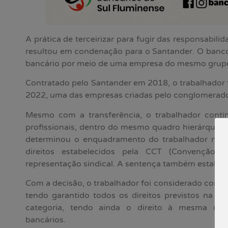
A prática de terceirizar para fugir das responsabilida
resultou em condenação para o Santander. O banco
bancário por meio de uma empresa do mesmo grup
Contratado pelo Santander em 2018, o trabalhador f
2022, uma das empresas criadas pelo conglomerado
Mesmo com a transferência, o trabalhador cont
profissionais, dentro do mesmo quadro hierárquico
determinou o enquadramento do trabalhador na ca
direitos estabelecidos pela CCT (Convenção C
representação sindical. A sentença também estabel
Com a decisão, o trabalhador foi considerado como 
tendo garantido todos os direitos previstos na C
categoria, tendo ainda o direito à mesma rep
bancários.