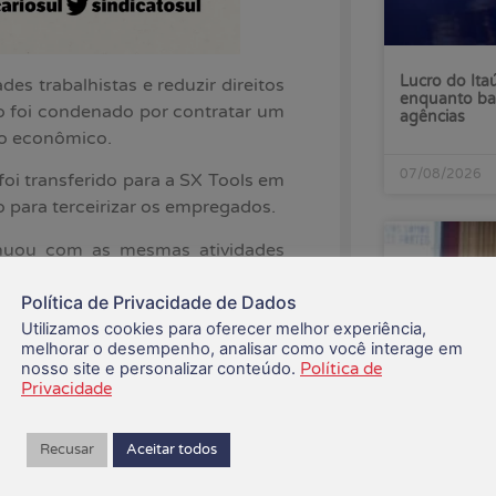
Lucro do Ita
des trabalhistas e reduzir direitos
enquanto ba
 foi condenado por contratar um
agências
o econômico.
07/08/2026
oi transferido para a SX Tools em
 para terceirizar os empregados.
inuou com as mesmas atividades
. A Justiça reconheceu a fraude e
Política de Privacidade de Dados
tegoria bancária, garantindo os
Utilizamos cookies para oferecer melhor experiência,
oletiva de Trabalho), além da
melhorar o desempenho, analisar como você interage em
ece o pagamento de horas extras.
nosso site e personalizar conteúdo.
Política de
Privacidade
pertencente à categoria bancária,
onvenção Coletiva de Trabalho da
Recusar
Aceitar todos
resentação sindical dos demais
Financiários 