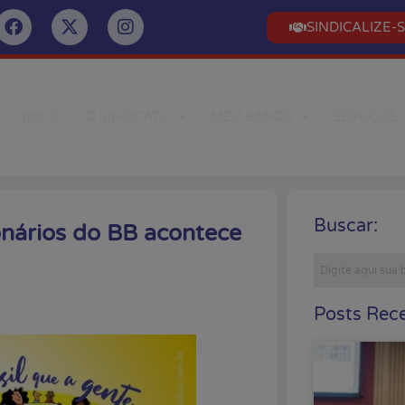
SINDICALIZE-
INÍCIO
O SINDICATO
MEU BANCO
SERVIÇOS
Buscar:
onários do BB acontece
Posts Rece