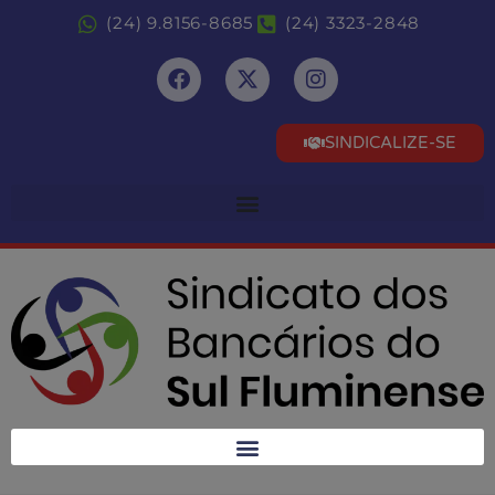
(24) 9.8156-8685
(24) 3323-2848
SINDICALIZE-SE