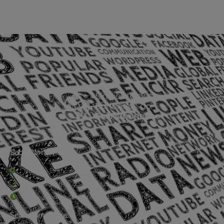
Sede Barra Mansa
Rua Rio Branco, nº107 (2º andar), Centro - Cep: 27.330-030
(24) 3323-2848 ou (24) 3323-2500
De segunda à sexta-feira , das 9h às 17h.
Sede Campestre: