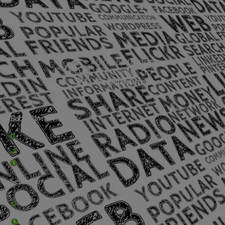
Sede Barra Mansa
Rua Rio Branco, nº107 (2º andar), Centro - Cep: 27.330-030
(24) 3323-2848 ou (24) 3323-2500
De segunda à sexta-feira , das 9h às 17h.
Sede Campestre:
Estrada Governador Chagas Freitas – 3.780 – Colônia Santo
Antônio – Barra Mansa
De terça-feira a domingo, das 9h às 17h