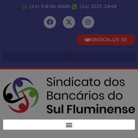
(24) 9.8156-8685
(24) 3323-2848
SINDICALIZE-SE