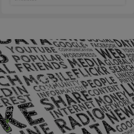
Sede Barra Mansa
Rua Rio Branco, nº107 (2º andar), Centro - Cep: 27.330-030
(24) 3323-2848 ou (24) 3323-2500