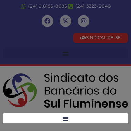
(24) 9.8156-8685
(24) 3323-2848
SINDICALIZE-SE