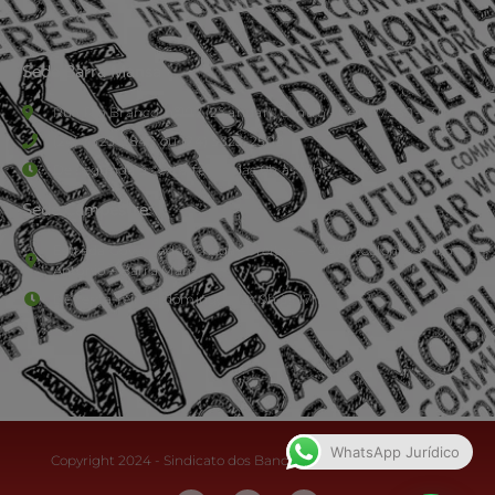
Sede Barra Mansa
Rua Rio Branco, nº107 (2º andar), Centro - Cep: 27.330-030
(24) 3323-2848 ou (24) 3323-2500
De segunda à sexta-feira , das 9h às 17h.
Sede Campestre:
Estrada Governador Chagas Freitas – 3.780 – Colônia Santo
Antônio – Barra Mansa
De terça-feira a domingo, das 9h às 17h
WhatsApp Jurídico
Copyright 2024 - Sindicato dos Bancários do Sul Fluminense