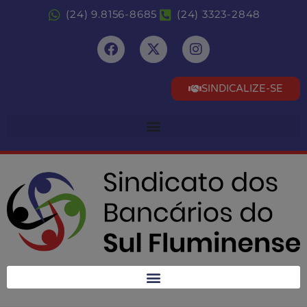
(24) 9.8156-8685
(24) 3323-2848
SINDICALIZE-SE