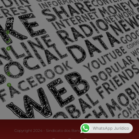
Sede Barra Mansa
Rua Rio Branco, nº107 (2º andar), Centro - Cep: 27.330-030
(24) 3323-2848 ou (24) 3323-2500
De segunda à sexta-feira , das 9h às 17h.
Sede Campestre:
Estrada Governador Chagas Freitas – 3.780 – Colônia Santo
Antônio – Barra Mansa
De terça-feira a domingo, das 9h às 17h
WhatsApp Jurídico
Copyright 2024 - Sindicato dos Bancários do Sul Fluminense