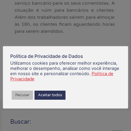
serviço bancário para os seus correntistas. A
situação é ruim para bancários e clientes.
Além dos trabalhadores saírem para almoçar
às 16h, os clientes ficam aguardando horas
para serem atendidos.
julho 27, 2022
Política de Privacidade de Dados
Utilizamos cookies para oferecer melhor experiência,
Está gostando do conteúdo?
melhorar o desempenho, analisar como você interage
Compartilhe!
em nosso site e personalizar conteúdo.
Política de
Privacidade
Recusar
Aceitar todos
Buscar: