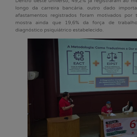
Dentro deste universo, 49,2% já registraram ao
longo da carreira bancária. outro dado impor
afastamentos registrados foram motivados por t
mostra ainda que 19,6% da força de trabalho
diagnóstico psiquiátrico estabelecido.