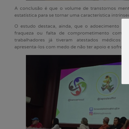
A conclusão é que o volume de transtornos ment
estatística para se tornar uma característica intrínse
O estudo destaca, ainda, que o adoecimento é v
fraqueza ou falta de comprometimento com a
trabalhadores já tiveram atestados médicos
apresenta-los com medo de não ter apoio e sofre al