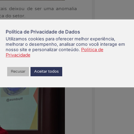
ais deixou de ser uma anomalia
ca do setor.
isto pelo sistema como sinal de
Política de Privacidade de Dados
s metas. Com isso, 36,9% dos
Utilizamos cookies para oferecer melhor experiência,
 em mãos, mas escolheram não
melhorar o desempenho, analisar como você interage em
gum tipo de punição velada.
nosso site e personalizar conteúdo.
Política de
Privacidade
Recusar
Aceitar todos