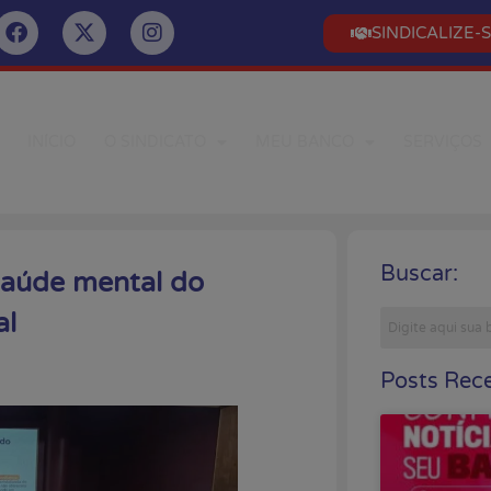
SINDICALIZE-
INÍCIO
O SINDICATO
MEU BANCO
SERVIÇOS
Buscar:
saúde mental do
al
Posts Rece