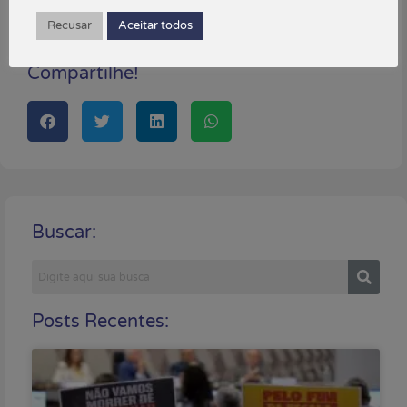
novembro 23, 2023
Recusar
Aceitar todos
Está gostando do conteúdo?
Compartilhe!
Buscar:
Posts Recentes: