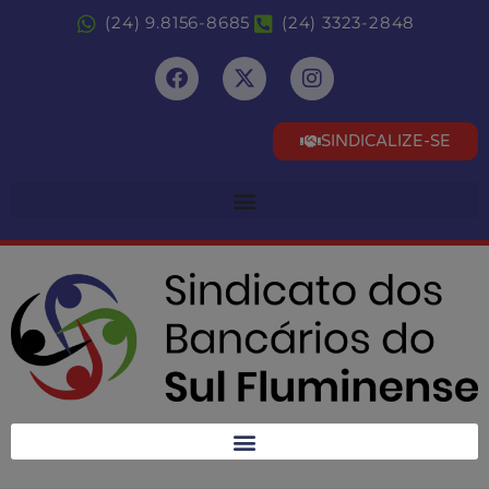
(24) 9.8156-8685
(24) 3323-2848
SINDICALIZE-SE