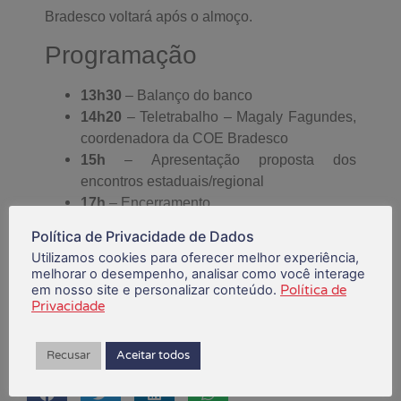
Bradesco voltará após o almoço.
Programação
13h30
– Balanço do banco
14h20
– Teletrabalho – Magaly Fagundes,
coordenadora da COE Bradesco
15h
– Apresentação proposta dos
encontros estaduais/regional
17h
– Encerramento
Fonte: Contraf-CUT
Política de Privacidade de Dados
Utilizamos cookies para oferecer melhor experiência,
melhorar o desempenho, analisar como você interage
agosto 3, 2021
em nosso site e personalizar conteúdo.
Política de
Privacidade
Está gostando do conteúdo?
Compartilhe!
Recusar
Aceitar todos