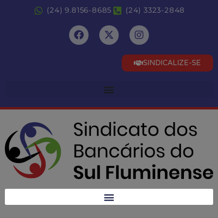
(24) 9.8156-8685
(24) 3323-2848
SINDICALIZE-SE