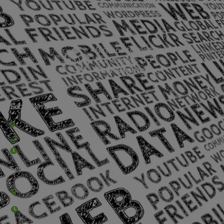
Sede Barra Mansa
Rua Rio Branco, nº107 (2º andar), Centro - Cep: 27.330-030
(24) 3323-2848 ou (24) 3323-2500
De segunda à sexta-feira , das 9h às 17h.
Sede Campestre:
Estrada Governador Chagas Freitas – 3.780 – Colônia Santo
Antônio – Barra Mansa
De terça-feira a domingo, das 9h às 17h