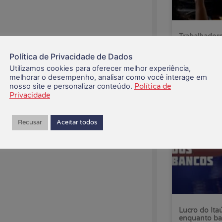
Trabalhadore
pelo fim da 
Política de Privacidade de Dados
Utilizamos cookies para oferecer melhor experiência,
07/08/2026
melhorar o desempenho, analisar como você interage em
nosso site e personalizar conteúdo.
Política de
Privacidade
Recusar
Aceitar todos
Lucro do Ita
enquanto ba