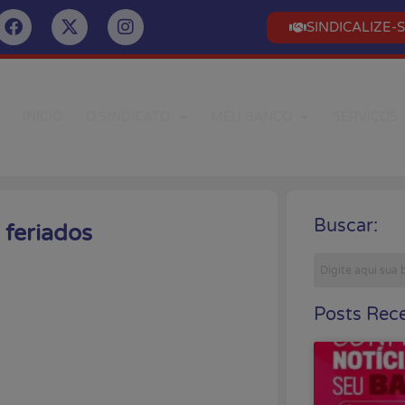
SINDICALIZE-
INÍCIO
O SINDICATO
MEU BANCO
SERVIÇOS
Buscar:
 feriados
Posts Rece