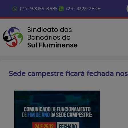
(24) 9.8156-8685
(24) 3323-2848
Sede campestre ficará fechada nos