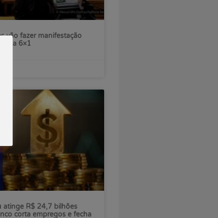
s vão fazer manifestação
escala 6×1
ú atinge R$ 24,7 bilhões
nco corta empregos e fecha