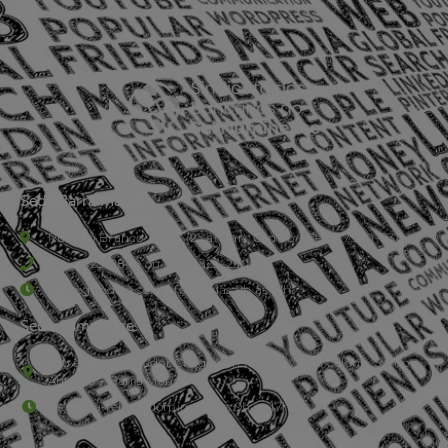
Sede Barra Mansa
Rua Rio Branco, nº107 (2º andar), Centro - Cep: 27.330-030
(24) 3323-2848 ou (24) 3323-2500
De segunda à sexta-feira , das 9h às 17h.
Sede Campestre:
Estrada Governador Chagas Freitas – 3.780 – Colônia Santo
Antônio – Barra Mansa
De terça-feira a domingo, das 9h às 17h