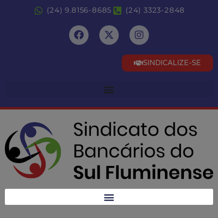
(24) 9.8156-8685
(24) 3323-2848
SINDICALIZE-SE