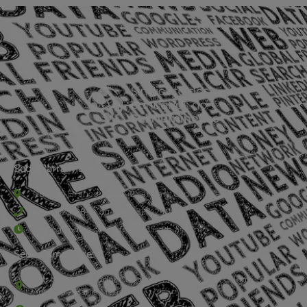
Sede Barra Mansa
Rua Rio Branco, nº107 (2º andar), Centro - Cep: 27.330-030
(24) 3323-2848 ou (24) 3323-2500
De segunda à sexta-feira , das 9h às 17h.
Sede Campestre:
Estrada Governador Chagas Freitas – 3.780 – Colônia Santo
Antônio – Barra Mansa