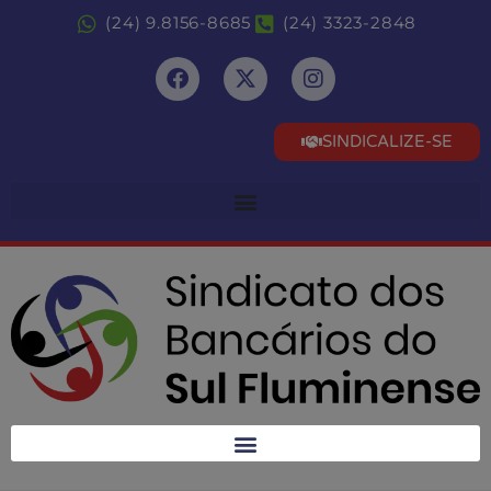
(24) 9.8156-8685
(24) 3323-2848
SINDICALIZE-SE