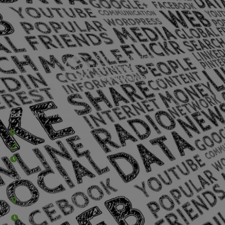
Sede Barra Mansa
Rua Rio Branco, nº107 (2º andar), Centro - Cep: 27.330-030
(24) 3323-2848 ou (24) 3323-2500
De segunda à sexta-feira , das 9h às 17h.
Sede Campestre:
Estrada Governador Chagas Freitas – 3.780 – Colônia Santo
Antônio – Barra Mansa
De terça-feira a domingo, das 9h às 17h