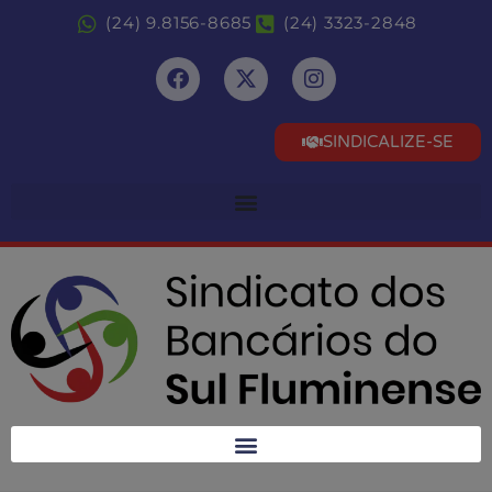
(24) 9.8156-8685
(24) 3323-2848
SINDICALIZE-SE